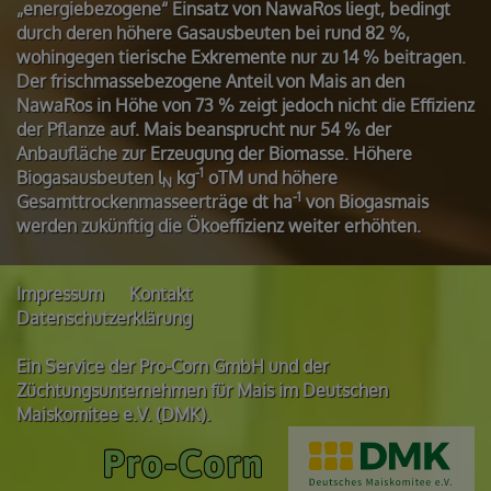
„energiebezogene“ Einsatz von NawaRos liegt, bedingt
durch deren höhere Gasausbeuten bei rund 82 %,
wohingegen tierische Exkremente nur zu 14 % beitragen.
Der frischmassebezogene Anteil von Mais an den
NawaRos in Höhe von 73 % zeigt jedoch nicht die Effizienz
der Pflanze auf. Mais beansprucht nur 54 % der
Anbaufläche zur Erzeugung der Biomasse. Höhere
-1
Biogasausbeuten l
kg
oTM und höhere
N
-1
Gesamttrockenmasseerträge dt ha
von Biogasmais
werden zukünftig die Ökoeffizienz weiter erhöhten.
Impressum
Kontakt
Datenschutzerklärung
Ein Service der Pro-Corn GmbH und der
Züchtungsunternehmen für Mais im Deutschen
Maiskomitee e.V. (DMK).